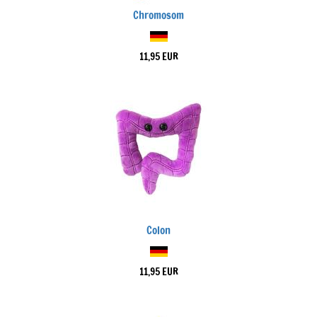
Chromosom
11,95 EUR
Colon
11,95 EUR