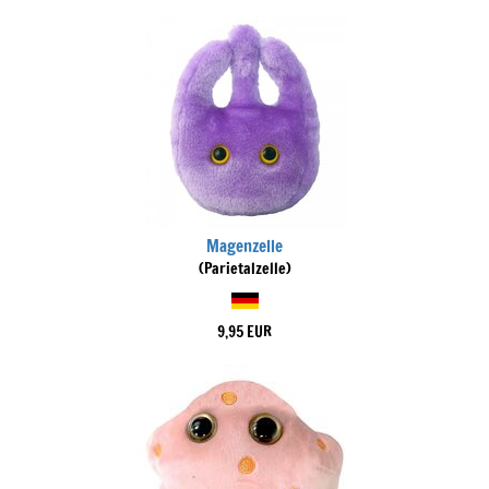
Magenzelle
(Parietalzelle)
9,95 EUR