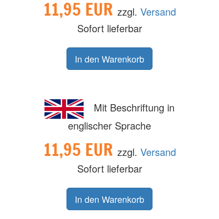
11,95 EUR
zzgl.
Versand
Sofort lieferbar
Mit Beschriftung in
englischer Sprache
11,95 EUR
zzgl.
Versand
Sofort lieferbar