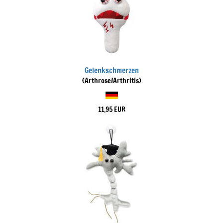
Gelenkschmerzen
(Arthrose/Arthritis)
11,95 EUR