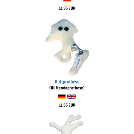
11,95 EUR
Hüftprothese
(Hüftendoprothese)
11,95 EUR