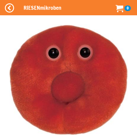
RIESENmikroben
0