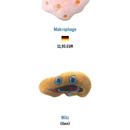
Makrophage
11,95 EUR
Milz
(lien)