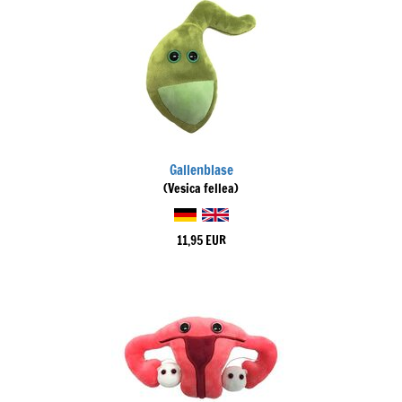
Gallenblase
(Vesica fellea)
11,95 EUR