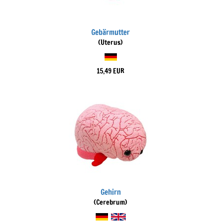
Gebärmutter
(Uterus)
15,49 EUR
Gehirn
(Cerebrum)