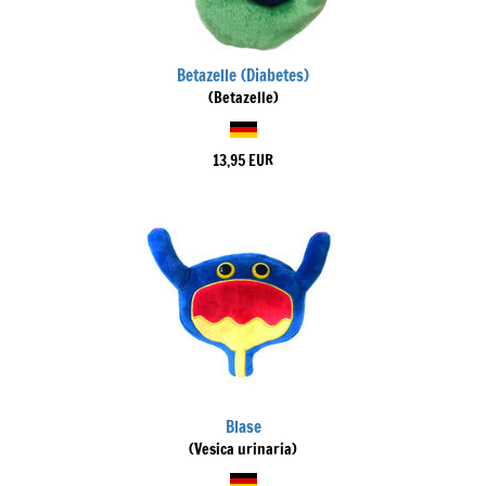
Betazelle (Diabetes)
(Betazelle)
13,95 EUR
Blase
(Vesica urinaria)