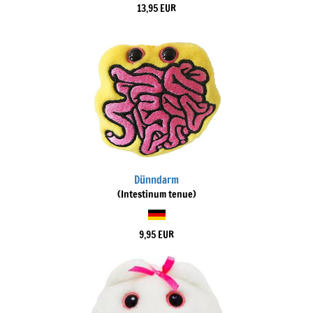
13,95 EUR
Dünndarm
(Intestinum tenue)
9,95 EUR