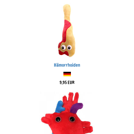
Hämorrhoiden
9,95 EUR