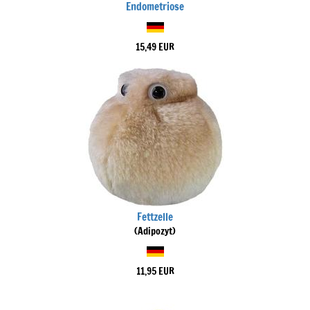
Endometriose
15,49 EUR
Fettzelle
(Adipozyt)
11,95 EUR