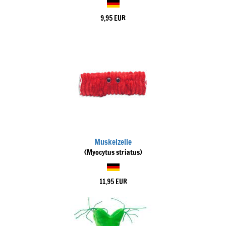
9,95 EUR
Muskelzelle
(Myocytus striatus)
11,95 EUR