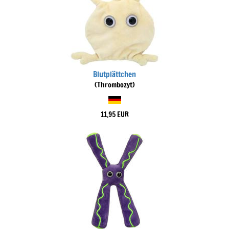
Blutplättchen
(Thrombozyt)
11,95 EUR