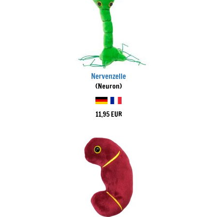
Nervenzelle
(Neuron)
11,95 EUR