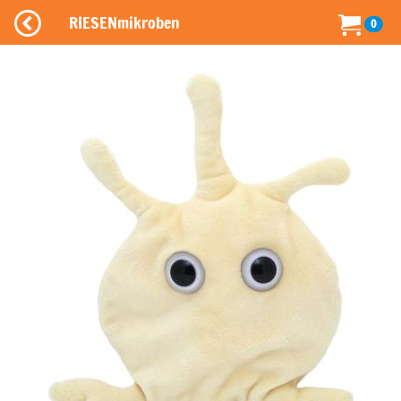
RIESENmikroben
0