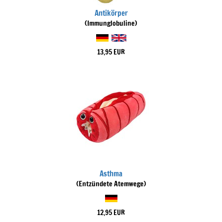
Antikörper
(Immunglobuline)
13,95 EUR
Asthma
(Entzündete Atemwege)
12,95 EUR