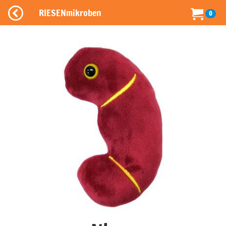
RIESENmikroben
0