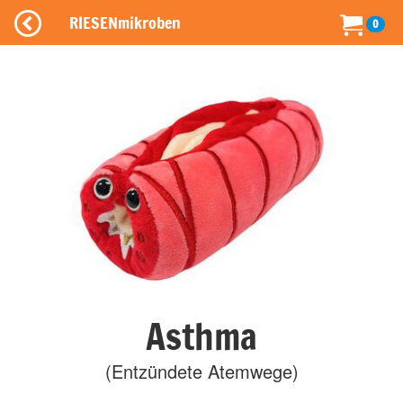
RIESENmikroben
0
Asthma
(Entzündete Atemwege)