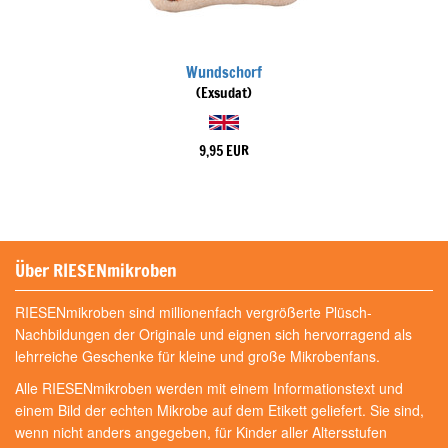
Wundschorf
(Exsudat)
9,95 EUR
Über RIESENmikroben
RIESENmikroben sind millionenfach vergrößerte Plüsch-
Nachbildungen der Originale und eignen sich hervorragend als
lehrreiche Geschenke für kleine und große Mikrobenfans.
Alle RIESENmikroben werden mit einem Informationstext und
einem Bild der echten Mikrobe auf dem Etikett geliefert. Sie sind,
wenn nicht anders angegeben, für Kinder aller Altersstufen