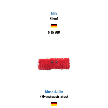
Milz
(lien)
9,95 EUR
Muskelzelle
(Myocytus striatus)