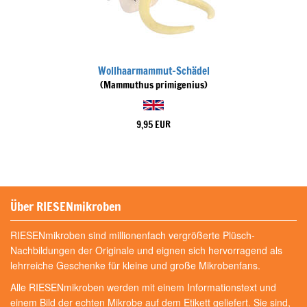
Wollhaarmammut-Schädel
(Mammuthus primigenius)
9,95 EUR
Über RIESENmikroben
RIESENmikroben sind millionenfach vergrößerte Plüsch-
Nachbildungen der Originale und eignen sich hervorragend als
lehrreiche Geschenke für kleine und große Mikrobenfans.
Alle RIESENmikroben werden mit einem Informationstext und
einem Bild der echten Mikrobe auf dem Etikett geliefert. Sie sind,