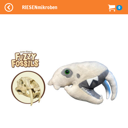
RIESENmikroben
0