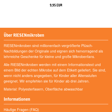
9,95 EUR
Über RIESENmikroben
RIESENmikroben sind millionenfach vergrößerte Plüsch-
Nachbildungen der Originale und eignen sich hervorragend als
lehrreiche Geschenke für kleine und große Mikrobenfans.
Alle RIESENmikroben werden mit einem Informationstext und
einem Bild der echten Mikrobe auf dem Etikett geliefert. Sie sind,
wenn nicht anders angegeben, für Kinder aller Altersstufen
geeignet. Wir empfehlen sie für Kinder ab drei Jahren.
Material: Polyesterfasern, Oberfläche abwaschbar
Informationen
Häufige Fragen (FAQ)