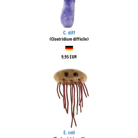
C. diff
(Clostridium difficile)
9,95 EUR
E. coli