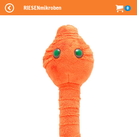
RIESENmikroben
0